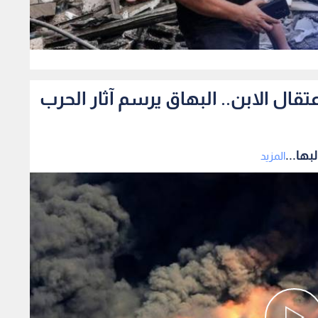
0
ال الابن.. البهاق يرسم آثار الحرب
ها...
المزيد