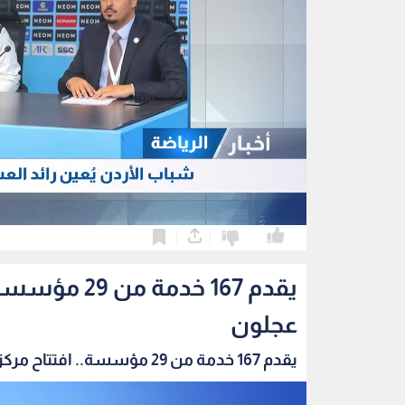
0
0
يقدم 167 خد
عجلون
يقدم 167 خدمة من 29 مؤسسة.. افتتاح مركز الخدم...