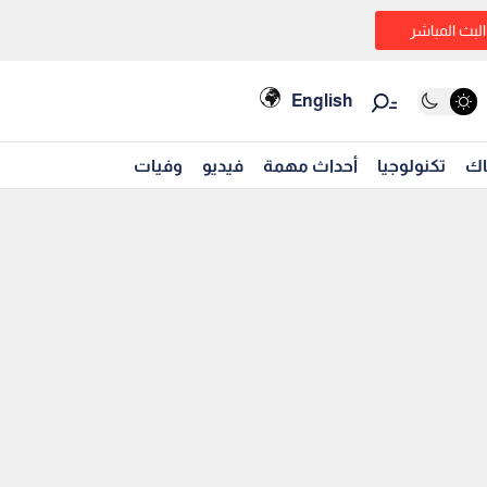
البث المباشر
English
اك
تكنولوجيا
أحداث مهمة
فيديو
وفيات