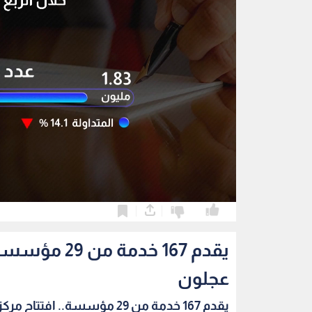
0
0
يقدم 167 خد
عجلون
يقدم 167 خدمة من 29 مؤسسة.. افتتاح مركز الخدم...