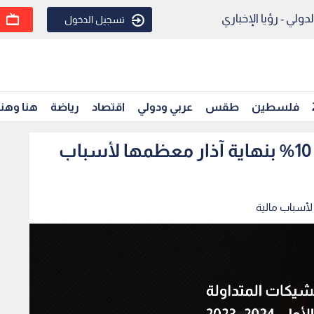
ولي - رؤيا الإخباري
تسجيل الدخول
فلسطين
طقس
عربي ودولي
اقتصاد
رياضة
هنا وهن
تراجع قيمة الشيكات المرتجعة 10% بنهاية آذار معظمها لأسباب