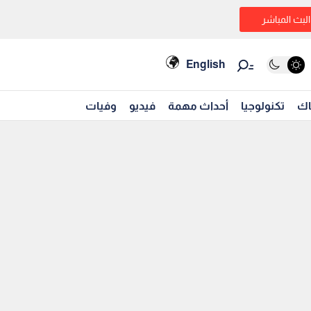
البث المباشر
English
اك
تكنولوجيا
أحداث مهمة
فيديو
وفيات