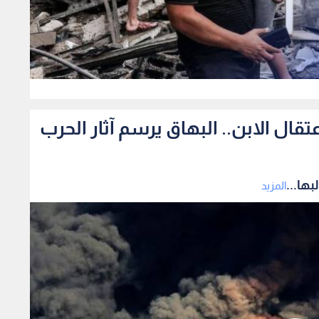
0
ال الابن.. البهاق يرسم آثار الحرب
ها...
المزيد