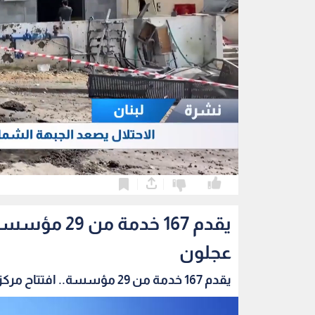
0
0
يقدم 167 خد
عجلون
يقدم 167 خدمة من 29 مؤسسة.. افتتاح مركز الخدم...