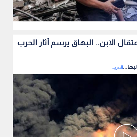
0
ال الابن.. البهاق يرسم آثار الحرب
ها...
المزيد