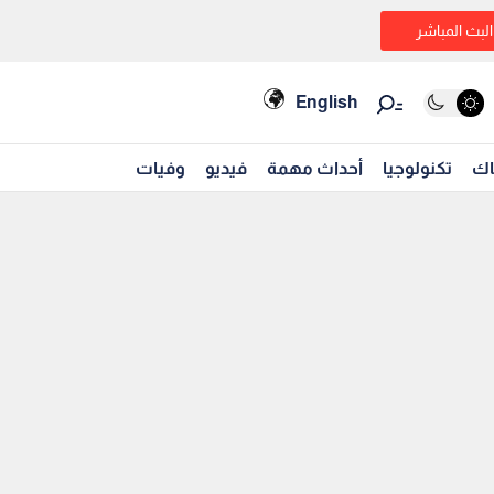
البث المباشر
English
اك
تكنولوجيا
أحداث مهمة
فيديو
وفيات