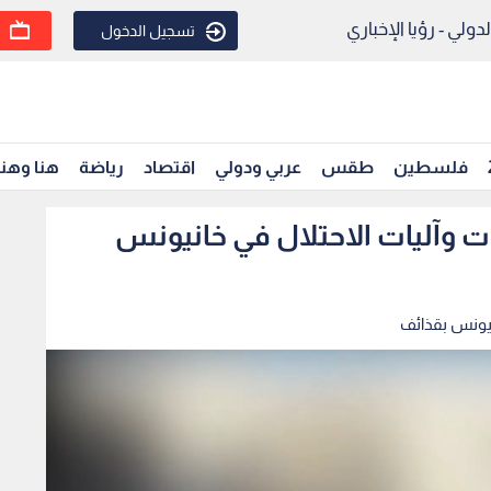
ولي - رؤيا الإخباري
تسجيل الدخول
فلسطين
طقس
عربي ودولي
اقتصاد
رياضة
هنا وهن
وآليات الاحتلال في خانيونس
يونس بقذائف