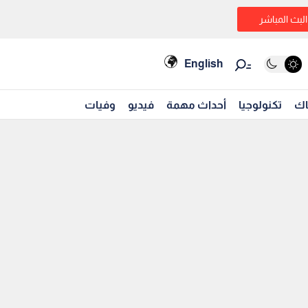
البث المباشر
English
اك
تكنولوجيا
أحداث مهمة
فيديو
وفيات