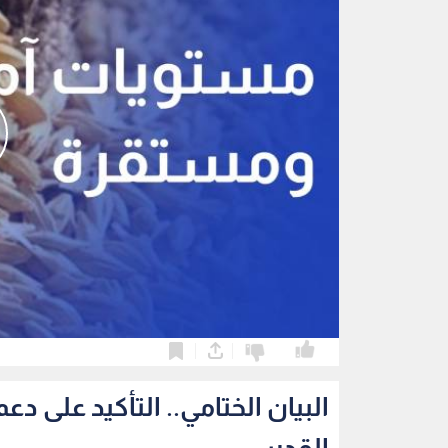
0
0
البيان الختامي.. التأكيد على 
القدس