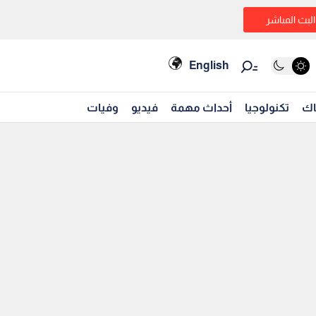
البث المباشر
English
اك
تكنولوجيا
أحداث مهمة
فيديو
وفيات