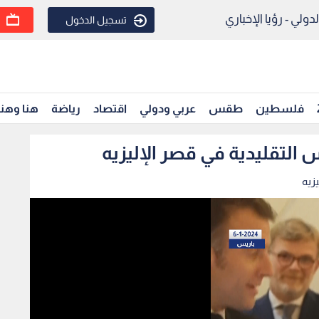
ولي - رؤيا الإخباري
تسجيل الدخول
فلسطين
طقس
عربي ودولي
اقتصاد
رياضة
هنا وهن
التقليدية في قصر الإليزيه
زيه