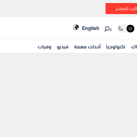
البث المباشر
English
اك
تكنولوجيا
أحداث مهمة
فيديو
وفيات