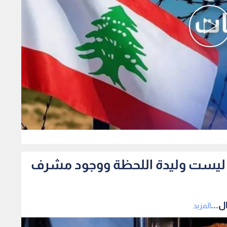
0
رما ليست وليدة اللحظة ووجود مشرف
ل...
المزيد