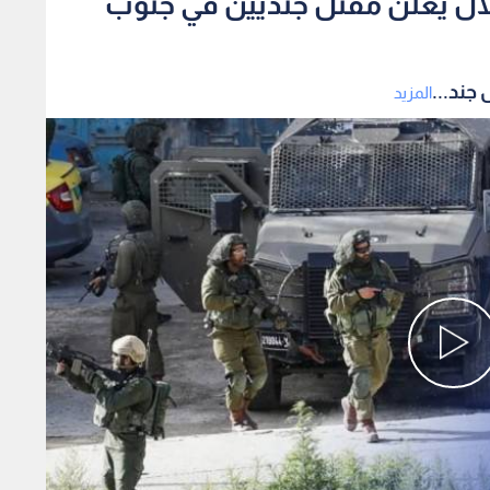
لال يعلن مقتل جنديين في جنوب
جند...
المزيد