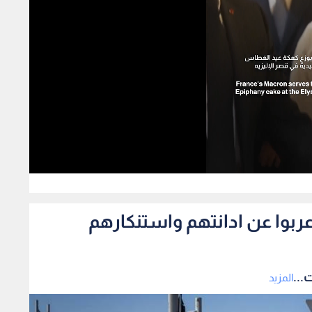
358
اعربوا عن ادانتهم واستنكارهم
...
المزيد