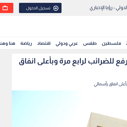
ولي - رؤيا الإخباري
تسجيل الدخول
فلسطين
طقس
عربي ودولي
اقتصاد
رياضة
هنا وهن
قر موازنة 2024 دون رفع للضرائب لرابع مرة وبأعلى انفاق