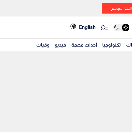
البث المباشر
English
اك
تكنولوجيا
أحداث مهمة
فيديو
وفيات