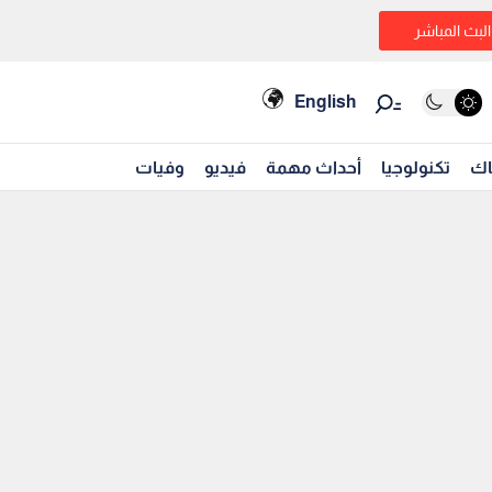
البث المباشر
English
اك
تكنولوجيا
أحداث مهمة
فيديو
وفيات