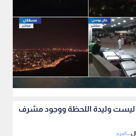
341
رما ليست وليدة اللحظة ووجود مشرف
ل...
المزيد