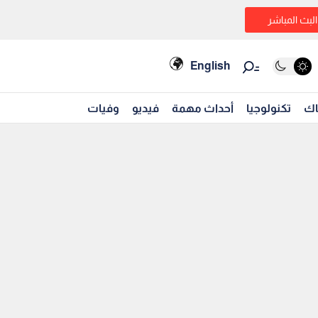
البث المباشر
English
اك
تكنولوجيا
أحداث مهمة
فيديو
وفيات