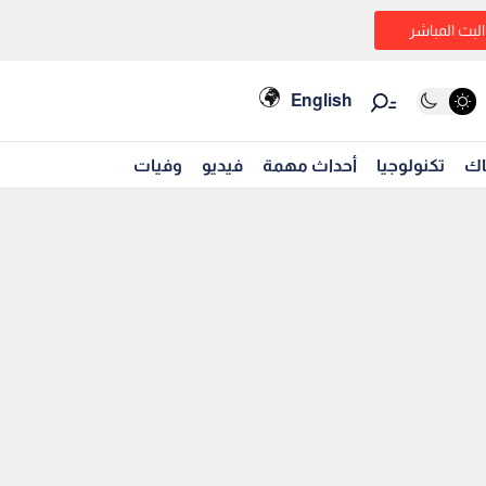
البث المباشر
English
اك
تكنولوجيا
أحداث مهمة
فيديو
وفيات