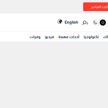
البث المباشر
English
اك
تكنولوجيا
أحداث مهمة
فيديو
وفيات