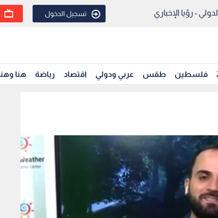
ولي - رؤيا الإخباري
تسجيل الدخول
فلسطين
طقس
عربي ودولي
اقتصاد
رياضة
هنا وهن