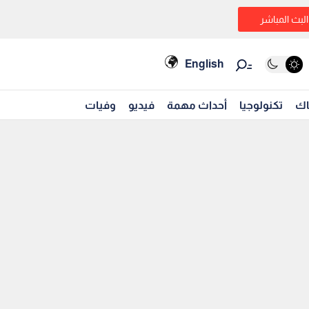
البث المباشر
English
اك
تكنولوجيا
أحداث مهمة
فيديو
وفيات