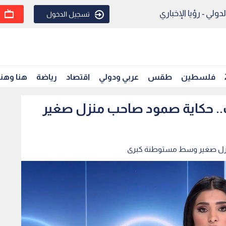
ولي - رؤيا الإخباري
تسجيل الدخول
فلسطين
طقس
عربي ودولي
اقتصاد
رياضة
هنا وهن
.. حكاية صمود صاحب منزل صغير
منزل صغير وسط مستوطنة كبرى