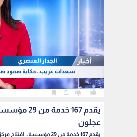
0
0
يقدم 167 خد
عجلون
يقدم 167 خدمة من 29 مؤسسة.. افتتاح مركز الخدم...