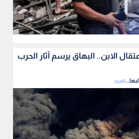
0
ال الابن.. البهاق يرسم آثار الحرب
ها...
المزيد