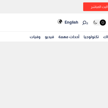
البث المباشر
English
اك
تكنولوجيا
أحداث مهمة
فيديو
وفيات