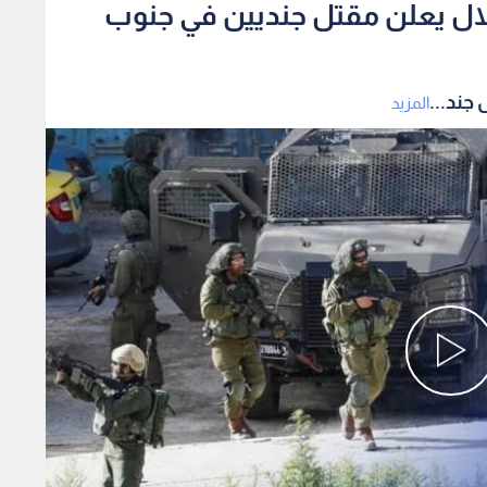
لال يعلن مقتل جنديين في جنوب
جند...
المزيد