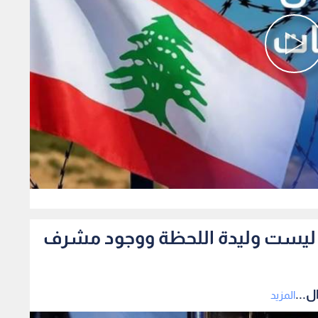
0
رما ليست وليدة اللحظة ووجود مشرف
ل...
المزيد