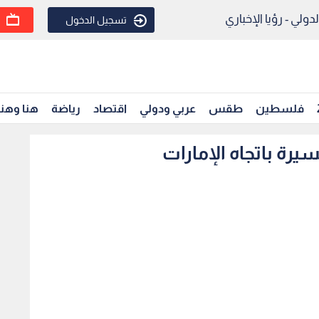
ولي - رؤيا الإخباري
تسجيل الدخول
فلسطين
طقس
عربي ودولي
اقتصاد
رياضة
هنا وهن