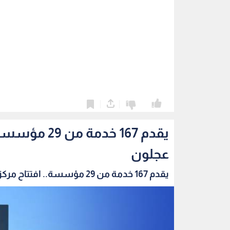
0
0
يقدم 167 خد
عجلون
يقدم 167 خدمة من 29 مؤسسة.. افتتاح مركز الخدم...