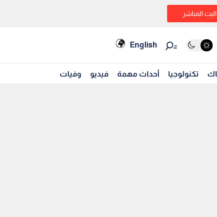
البث المباشر
English
اك
تكنولوجيا
أحداث مهمة
فيديو
وفيات