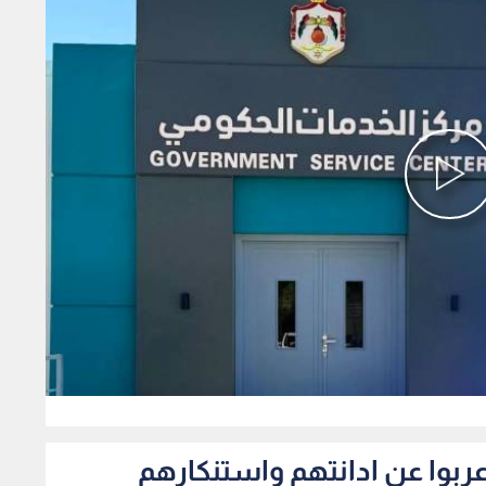
0
اعربوا عن ادانتهم واستنكارهم