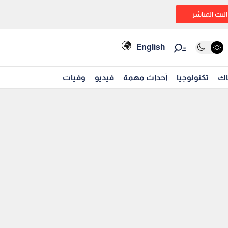
البث المباشر
English
اك
تكنولوجيا
أحداث مهمة
فيديو
وفيات