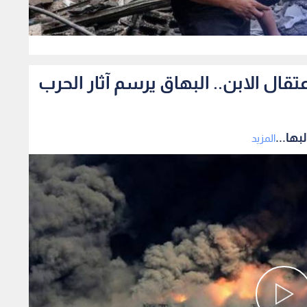
0
ال الابن.. البهاق يرسم آثار الحرب
ها...
المزيد