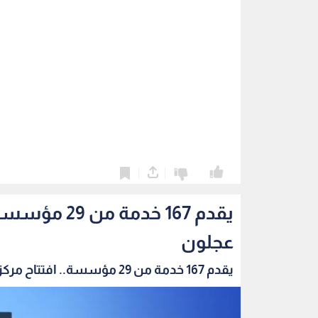
0
0
يقدم 167 خد
عجلون
يقدم 167 خدمة من 29 مؤسسة.. افتتاح مركز الخدم...