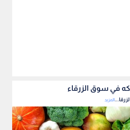
552
اكه في سوق الزرقاء
رقا...
المزيد