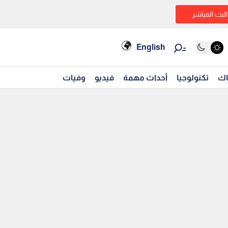
البث المباشر
English
اك
تكنولوجيا
أحداث مهمة
فيديو
وفيات