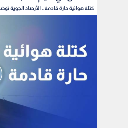
كتلة هوائية حارة قادمة.. الأرصاد الجوية توضح