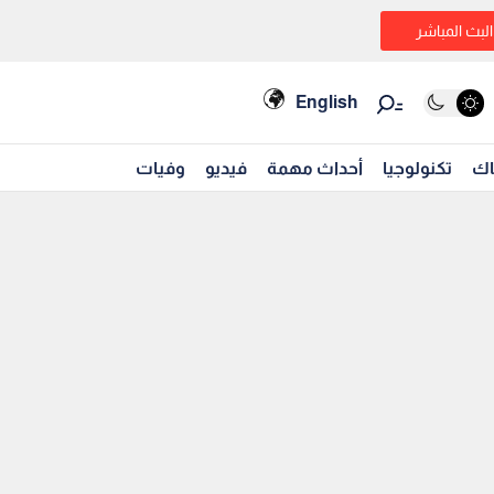
البث المباشر
English
اك
تكنولوجيا
أحداث مهمة
فيديو
وفيات