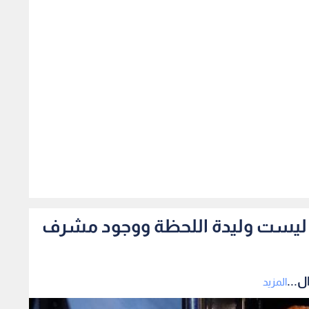
424
رما ليست وليدة اللحظة ووجود مشرف
ل...
المزيد