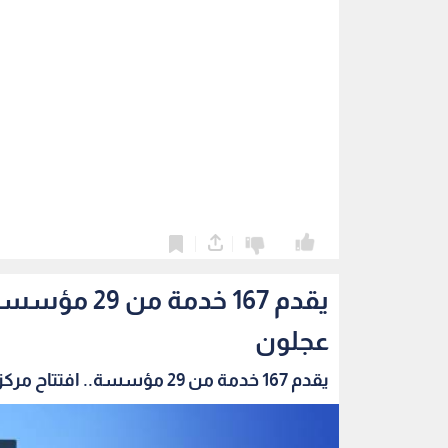
0
0
يقدم 167 خد
عجلون
يقدم 167 خدمة من 29 مؤسسة.. افتتاح مركز الخدم...