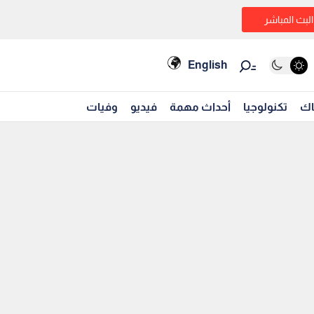
البث المباشر
English
اك
تكنولوجيا
أحداث مهمة
فيديو
وفيات