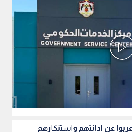
0
اعربوا عن ادانتهم واستنكارهم