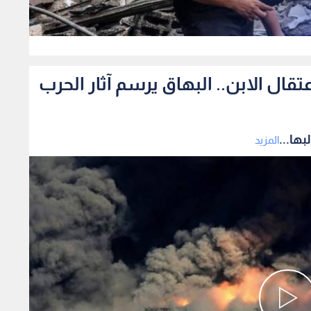
0
ال الابن.. البهاق يرسم آثار الحرب
ها...
المزيد