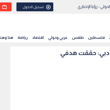
ولي - رؤيا الإخباري
تسجيل الدخول
فلسطين
طقس
عربي ودولي
اقتصاد
رياضة
هنا وهن
الأدبي: حققت هدفي