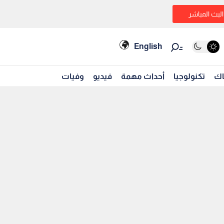
البث المباشر
English
اك
تكنولوجيا
أحداث مهمة
فيديو
وفيات