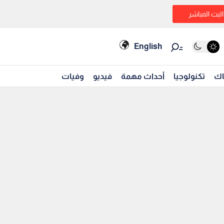
البث المباشر
English
اك
تكنولوجيا
أحداث مهمة
فيديو
وفيات