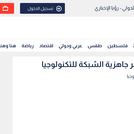
ولي - رؤيا الإخباري
تسجيل الدخول
فلسطين
طقس
عربي ودولي
اقتصاد
رياضة
هنا وهن