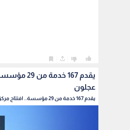
0
0
يقدم 167 خد
عجلون
يقدم 167 خدمة من 29 مؤسسة.. افتتاح مركز الخدم...