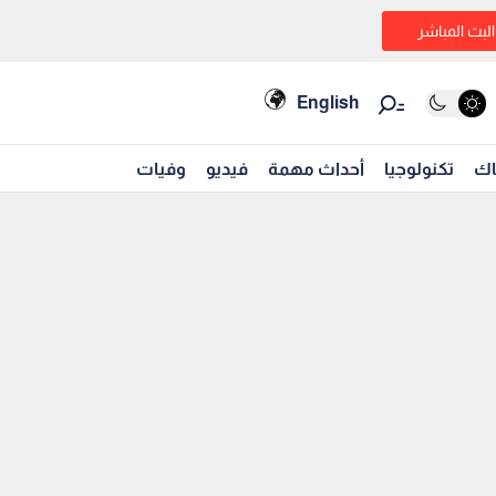
البث المباشر
English
اك
تكنولوجيا
أحداث مهمة
فيديو
وفيات