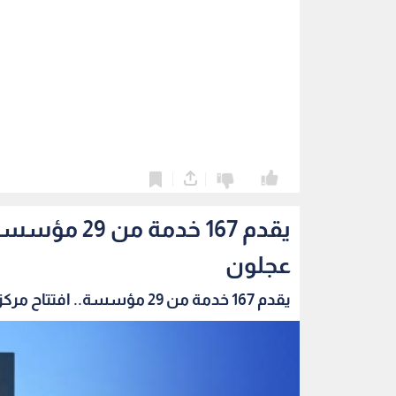
0
0
يقدم 167 خد
عجلون
يقدم 167 خدمة من 29 مؤسسة.. افتتاح مركز الخدم...