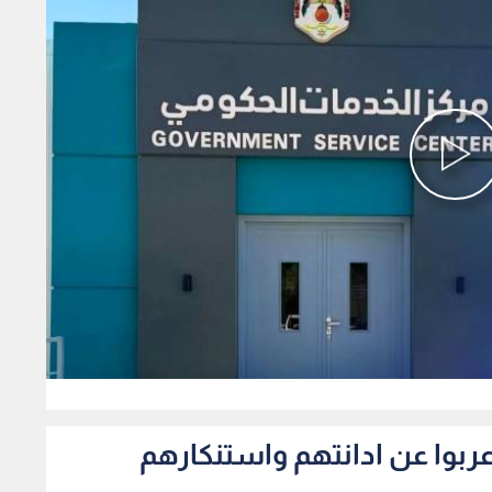
0
اعربوا عن ادانتهم واستنكارهم