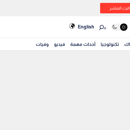
البث المباشر
English
اك
تكنولوجيا
أحداث مهمة
فيديو
وفيات