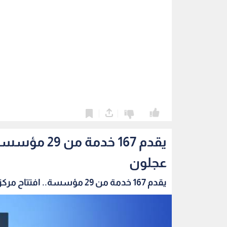
0
0
يقدم 167 خد
عجلون
يقدم 167 خدمة من 29 مؤسسة.. افتتاح مركز الخدم...