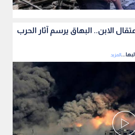
0
ال الابن.. البهاق يرسم آثار الحرب
ها...
المزيد