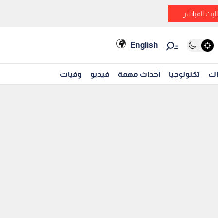
البث المباشر
English
اك
تكنولوجيا
أحداث مهمة
فيديو
وفيات