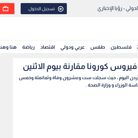
ولي - رؤيا الإخباري
تسجيل الدخول
فلسطين
طقس
عربي ودولي
اقتصاد
رياضة
هنا وهن
يروس كورونا مقارنة بيوم الاثنين
لأردن اليوم ، حيث سجلت ست وعشرون وفاة وثمانمئة وخمس
 الوزراء و وزارة الصحة .