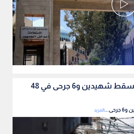
0
قطاع غزة.. خروقات متواصلة تسقط شهيدين و6 جرحى في 48
ى...
المزيد