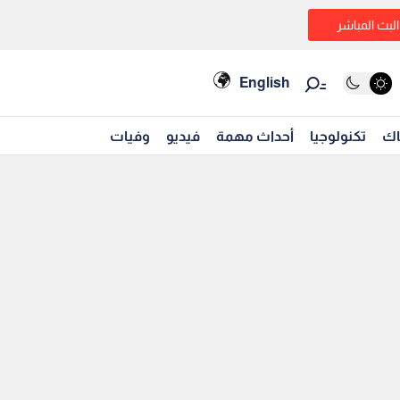
البث المباشر
English
اك
تكنولوجيا
أحداث مهمة
فيديو
وفيات