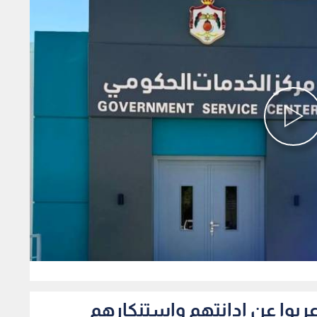
0
اعربوا عن ادانتهم واستنكارهم