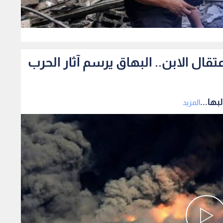
0
ال الابن.. البهاق يرسم آثار الحرب
ها...
المزيد