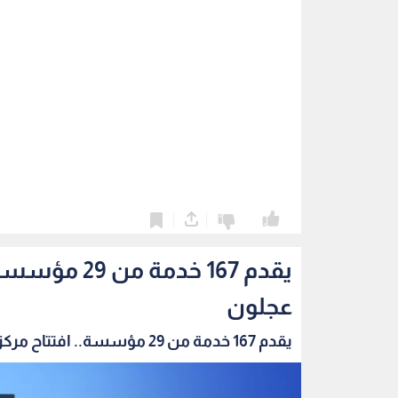
0
0
يقدم 167 خد
عجلون
يقدم 167 خدمة من 29 مؤسسة.. افتتاح مركز الخدم...