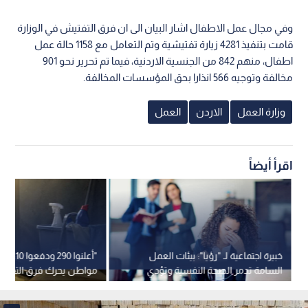
وفي مجال عمل الاطفال اشار البيان الى ان فرق التفتيش في الوزارة
قامت بتنفيذ 4281 زيارة تفتيشية وتم التعامل مع 1158 حالة عمل
اطفال، منهم 842 من الجنسية الاردنية، فيما تم تحرير نحو 901
مخالفة وتوجيه 566 انذارا بحق المؤسسات المخالفة.
وزارة العمل
الاردن
العمل
اقرأ أيضاً
خبيرة اجتماعية لـ "رؤيا": بيئات العمل
"أعلنوا 290
السامة تدمر الصحة النفسية وتؤدي
مواطن يحرك فرق التفتي
للإحتراق الوظيفي
بالكرك