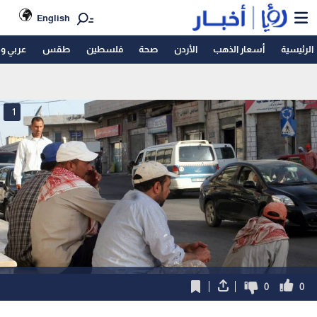
English
الرئيسية
أسعار الذهب
الأردن
صحة
فلسطين
طقس
عربي و
1
0
0