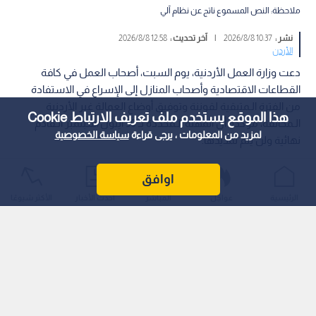
ملاحظة: النص المسموع ناتج عن نظام آلي
نشر :
10:37 2026/8/8
|
آخر تحديث :
12:58 2026/8/8
الأردن
دعت وزارة العمل الأردنية، يوم السبت، أصحاب العمل في كافة
القطاعات الاقتصادية وأصحاب المنازل إلى الإسراع في الاستفادة
من الفترة الـمتبقية لقوننة وتوفيق أوضاع العمالة غير الأردنية
هذا الموقع يستخدم ملف تعريف الارتباط Cookie
الـمخالفة، مؤكدة أن المهلة الـمحددة بـ 30 أيلول/سبتمبر الـقادم
لمزيد من المعلومات ، يرجى قراءة
سياسة الخصوصية
نهائية ولن يتم تمديدها.
اوافق
الرئيسية
عواجل
المباشر
أحدث الأخبار
الأكثر شيوعًا