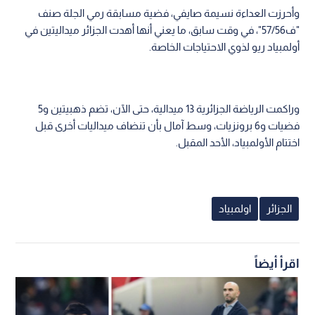
وأحرزت العداءة نسيمة صايفي، فضية مسابقة رمي الجلة صنف
"ف57/56"، في وقت سابق، ما يعني أنها أهدت الجزائر ميداليتين في
أولمبياد ريو لذوي الاحتياجات الخاصة.
وراكمت الرياضة الجزائرية 13 ميدالية، حتى الآن، تضم ذهبيتين و5
فضيات و6 برونزيات، وسط آمال بأن تنضاف ميداليات أخرى قبل
اختتام الأولمبياد، الأحد المقبل.
الجزائر
اولمبياد
اقرأ أيضاً