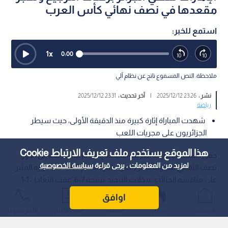
مقعدها في نصف نهائي كأس العرب
استمع للخبر:
1
x
0:00
ملاحظة: النص المسموع ناتج عن نظام آلي
نشر :
23:26 2025/12/12
|
آخر تحديث :
23:31 2025/12/12
رياضة
شهدت المباراة إثارة كبيرة منذ الدقيقة الأولى، حيث سيطر
الجزائريون على مجريات اللعب
هذا الموقع يستخدم ملف تعريف الارتباط Cookie
حقق منتخب الإمارات العربية المتحدة إنجازا تاريخيا بتأهله إلى الدور
لمزيد من المعلومات ، يرجى قراءة
سياسة الخصوصية
نصف النهائي لبطولة كأس العرب لكرة القدم 2025، بعد فوزه المثير
على منافسه الجزائري بركلات الترجيح بنتيجة 7-6، عقب التعادل 1-1
في الوقتين الأصلي والإضافي، في مباراة ربع النهائي التي أقيمت
اوافق
اليوم على ملعب "البيت" في الخور بقطر.
الرئيسية
عواجل
المباشر
أحدث الأخبار
الأكثر شيوعًا