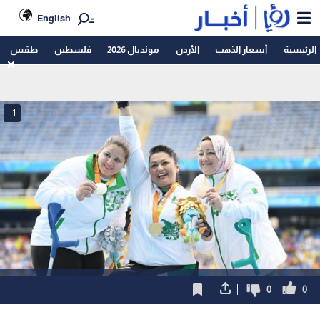
English
الرئيسية
أسعار الذهب
الأردن
مونديال 2026
فلسطين
طقس
1
0
0