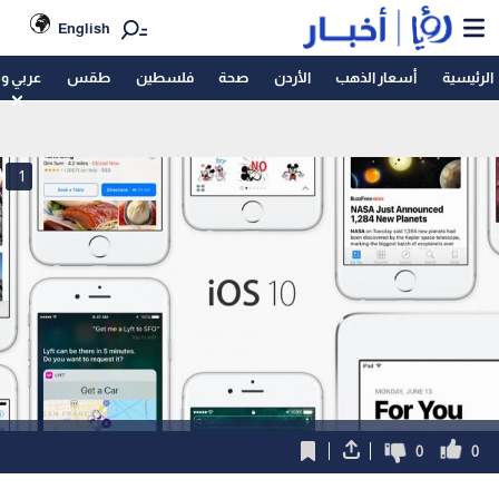
English
الرئيسية
أسعار الذهب
الأردن
صحة
فلسطين
طقس
عربي و
1
0
0