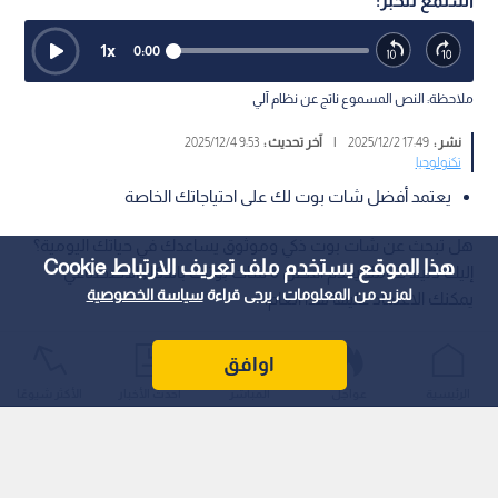
استمع للخبر:
1
x
0:00
ملاحظة: النص المسموع ناتج عن نظام آلي
نشر :
17:49 2025/12/2
|
آخر تحديث :
9:53 2025/12/4
تكنولوجيا
يعتمد أفضل شات بوت لك على احتياجاتك الخاصة
هل تبحث عن شات بوت ذكي وموثوق يساعدك في حياتك اليومية؟
هذا الموقع يستخدم ملف تعريف الارتباط Cookie
إليك دليلا شاملا يقدم أفضل 6 شات بوتات بالذكاء الاصطناعي
لمزيد من المعلومات ، يرجى قراءة
سياسة الخصوصية
يمكنك الاعتماد عليها هذا العام.
اوافق
الرئيسية
عواجل
المباشر
أحدث الأخبار
الأكثر شيوعًا