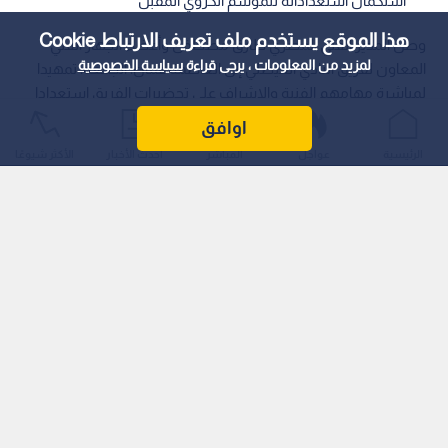
استكمال استعداداته للموسم الكروي المقبل
هذا الموقع يستخدم ملف تعريف الارتباط Cookie
وصل المدير الفني المصري طارق مصطفى وأعضاء الجهاز الفني
لمزيد من المعلومات ، يرجى قراءة
سياسة الخصوصية
المعاون لفريق النادي الفيصلي إلى العاصمة عمان، الجمعة، تمهيدا
لمباشرة مهامهم الفنية والإشراف على تحضيرات الفريق استعدادا
للموسم الكروي الجديد.
اوافق
الرئيسية
عواجل
المباشر
أحدث الأخبار
الأكثر شيوعًا
اقرأ أيضا: وصول بعثة "الفراعنة" إلى مطار