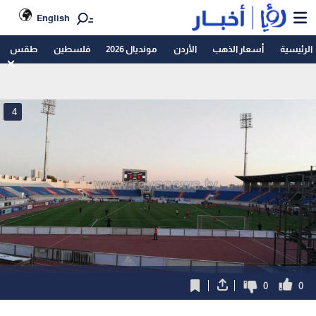
English
الرئيسية
أسعار الذهب
الأردن
مونديال 2026
فلسطين
طقس
4
0
0