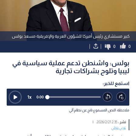
كبير مستشاري رئيس أميركا للشؤون العربية والإفريقية مسعد بولس
0
0
بولس: واشنطن تدعم عملية سياسية في
ليبيا وتلوح بشراكات تجارية
استمع للخبر:
1
x
0:00
ملاحظة: النص المسموع ناتج عن نظام آلي
نشر :
2:35 2026/2/21
|
عربي دولي