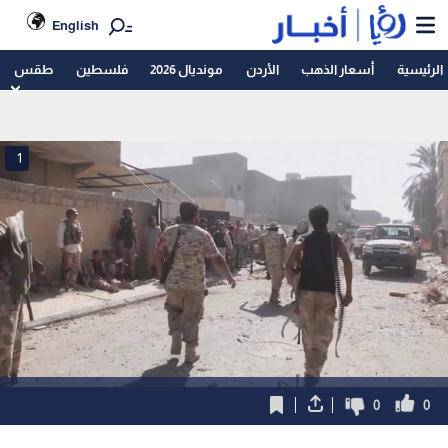
English
الرئيسية
أسعار الذهب
الأردن
مونديال 2026
فلسطين
طقس
1
0
0