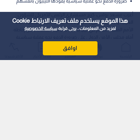
ضرورة الدفع نحو عملية سياسية يقودها الليبيون بأنفسهم
أعرب مسعد بولس، كبير مستشاري الرئيس الأمريكي للشؤون
هذا الموقع يستخدم ملف تعريف الارتباط Cookie
العربية والأفريقية، عن دعم الولايات المتحدة القوي لجهود بعثة
لمزيد من المعلومات ، يرجى قراءة
سياسة الخصوصية
الأمم المتحدة للدعم في ليبيا بقيادة هانا تيته، مشددا خلال إحاطة
أمام مجلس الأمن الدولي على ضرورة الدفع نحو عملية سياسية
يقودها الليبيون بأنفسهم لتوحيد المؤسسات الاقتصادية والأمنية،
اوافق
بما يضمن تعزيز الاستقرار والازدهار للشعب الليبي ويسهم في
الرئيسية
عواجل
المباشر
أحدث الأخبار
الأكثر شيوعًا
تقوية الأمن الإقليمي.