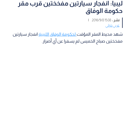
ليبيا: انفجار سيارتين مفخختين قرب مقر
حكومة الوفاق
نشر :
15:08 2016/9/8
|
عربي دولي
شهد محيط المقر المؤقت
لحكومة الوفاق الليبية
انفجار سيارتين
مفخختين صباح الخميس لم يسفرا عن أي أضرار.