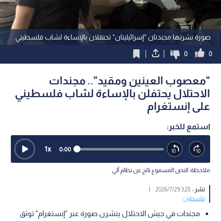
صورة نشرتها مجندتان "إسرائيليتان" تحتفلان بالإساءة لشاب فلسطيني
0
0
"معصوب العينين ومقيد".. مجندات
الاحتلال يحتفلن بالإساءة لشاب فلسطيني
على إنستغرام
استمع للخبر:
1
x
0:00
ملاحظة: النص المسموع ناتج عن نظام آلي
نشر :
3:28 2026/7/29
|
فلسطين
مجندات في جيش الاحتلال ينشرن صورة عبر "إنستغرام" توثق