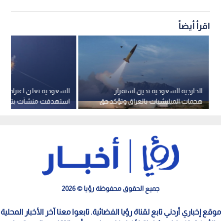
اقرأ أيضاً
الخارجية السعودية تدين استمرار
السعودية تعلن اعتراض 
هجمات الميليشيات بالعراق وتؤكد حق
استهدفت منشآت بترولية
الرد
الرد
جميع الحقوق محفوظة رؤيا © 2026
موقع إخباري أردني تابع لقناة رؤيا الفضائية. تابعوا معنا آخر الأخبار المحلية