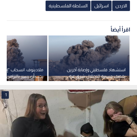
الاردن
اسرائيل
السلطة الفلسطينية
اقرأ أيضاً
استشهاد فلسطيني وإصابة آخرين
ملادينوف: انسحاب "إسرائ
بقصف مسيرة للاحتلال شرق غزة
يجب أن يسير بالتزامن مع 
1