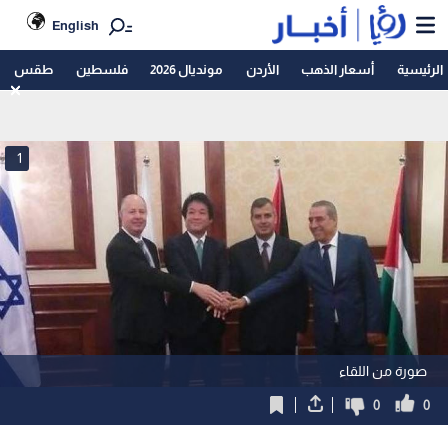
English
الرئيسية
أسعار الذهب
الأردن
مونديال 2026
فلسطين
طقس
1
صورة من اللقاء
0
0