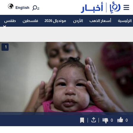
English
الرئيسية
أسعار الذهب
الأردن
مونديال 2026
فلسطين
طقس
1
0
0