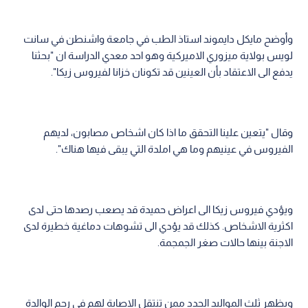
وأوضح مايكل دايموند استاذ الطب في جامعة واشنطن في سانت
لويس بولاية ميزوري الاميركية وهو احد معدي الدراسة ان "بحثنا
يدفع الى الاعتقاد بأن العينين قد تكونان خزانا لفيروس زيكا".
وقال "يتعين علينا التحقق ما اذا كان اشخاص مصابون، لديهم
الفيروس في عينيهم وما هي املدة التي يبقى فيها هناك".
ويؤدي فيروس زيكا الى اعراض حميدة قد يصعب رصدها حتى لدى
اكثرية الاشخاص. كذلك قد يؤدي الى تشوهات دماغية خطيرة لدى
الاجنة بينها حالات صغر الجمجمة.
ويظهر ثلث المواليد الجدد ممن تنتقل الاصابة لهم في رحم الوالدة