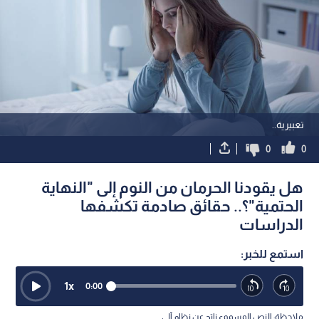
تعبيرية..
0
0
هل يقودنا الحرمان من النوم إلى "النهاية
الحتمية"؟.. حقائق صادمة تكشفها
الدراسات
استمع للخبر:
1
x
0:00
ملاحظة: النص المسموع ناتج عن نظام آلي