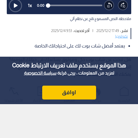
1
x
0:00
ملاحظة: النص المسموع ناتج عن نظام آلي
نشر :
17:49 2025/12/2
|
آخر تحديث :
9:53 2025/12/4
تكنولوجيا
يعتمد أفضل شات بوت لك على احتياجاتك الخاصة
هل تبحث عن شات بوت ذكي وموثوق يساعدك في حياتك اليومية؟
هذا الموقع يستخدم ملف تعريف الارتباط Cookie
إليك دليلا شاملا يقدم أفضل 6 شات بوتات بالذكاء الاصطناعي
لمزيد من المعلومات ، يرجى قراءة
سياسة الخصوصية
يمكنك الاعتماد عليها هذا العام.
اوافق
الرئيسية
عواجل
المباشر
أحدث الأخبار
الأكثر شيوعًا