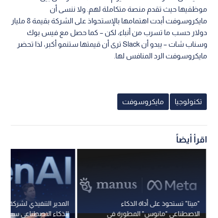
موظفيها حيث تقدم منصة متكاملة لهم. ولا ننسى أن
مايكروسوفت أبدت اهتمامها بالإستحواذ على الشركة بقيمة 8 مليار
دولار حسب ما تسرب من أنباء، لكن – كما حصل مع فيس بوك
وسناب شات – يبدو أن Slack ترى أن قيمتها ستنمو أكبر، لذا تحضر
مايكروسوفت الرد المنافس لها.
تكنولوجيا
مايكروسوفت
اقرأ أيضاً
"ميتا" تستحوذ على أداة الذكاء
الاصطناعي "مانوس" المطورة في
الذكاء الاصطناعي سيتجاوز