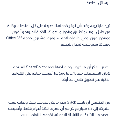
الرسائل الخاصة.
تريد مايكروسوفت أن توفر خدمتها الجديدة على كل المنصات وذلك
من خلال الويب وتطبيق ويندوز والهواتف الذكية أندرويد و آيفون
وويندوز فون. وفي بداية إطلاقه ستوفره لمشتركي خدمة Office 365
وبعدها ستوسعه ليصل للجميع.
الجدير بالذكر أن مايكروسوفت لديها خدمة SharePoint العريقة
لإدارة المستندات منذ 15 عاما ومؤخرا أصبحت متاحة على الهواتف
الذكية عبر تطبيق خاص بها أيضا.
من الطبيعي أن تلفت Slack نظر مايكروسوفت حيث وصلت قيمة
الشركة إلى 3.8 مليار دولار مع أن عمرها ثلاثة أعوام فقط، وأصبحت
العديد من الشركات الناشئة اليوم تستخدمها للتواصل بين