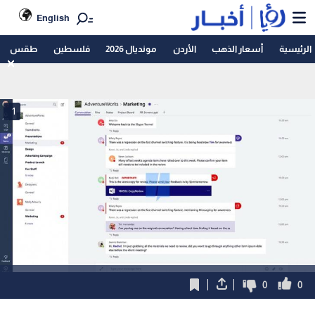
English
الرئيسية
أسعار الذهب
الأردن
مونديال 2026
فلسطين
طقس
1
0
0