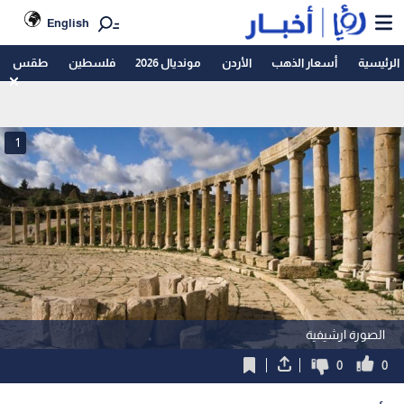
English
الرئيسية
أسعار الذهب
الأردن
مونديال 2026
فلسطين
طقس
1
الصورة ارشيفية
0
0