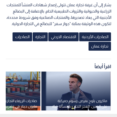
يشار إلى أن غرفة تجارة عمان تتولى إصدار شهادات المنشأ للمنتجات
الزراعية والحيوانية والثروات الطبيعية الخام، بالإضافة إلى البضائع
الأجنبية التي يعاد تصديرها، والمنتجات الصناعية وفق شروط محددة،
لتكون هذه الوثيقة بمثابة "جواز سفر" للبضائع في التجارة الدولية.
الصادرات الأردنية
الاقتصاد الاردني
التجارة
الصادرات
تجارة عمان
اقرأ أيضاً
ماكرون يلوح بفرض رسوم جمركية
على الصين: العجز التجاري "مسألة حياة
مليون دينار في تشرين الثا
أو موت"