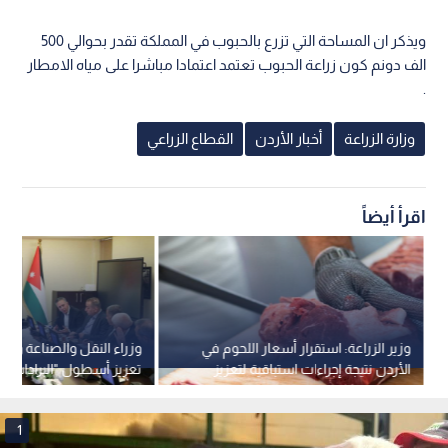
ويذكر ان المساحة التي تزرع بالحبوب في المملكة تقدر بحوالي 500
الف دونم كون زراعة الحبوب تعتمد اعتمادا مباشرا على مياه الامطار
.
وزارة الزراعة
أخبار الأردن
القطاع الزراعي
اقرأ أيضاً
وزير الزراعة: استقرار أسعار اللحوم في
وزراء النقل والصناعة والز
الأردن نتيجة إجراءات استباقية لتعزيز
تعزيز أسطول "البرادات الأ
الأمن الغذائي
للصادرات الوطنية
1