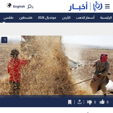
English
الرئيسية
أسعار الذهب
الأردن
مونديال 2026
فلسطين
طقس
1
0
0