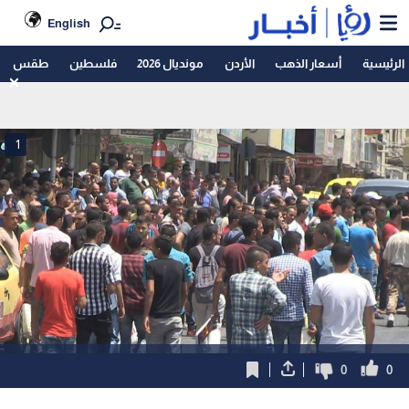
English
الرئيسية
أسعار الذهب
الأردن
مونديال 2026
فلسطين
طقس
1
0
0