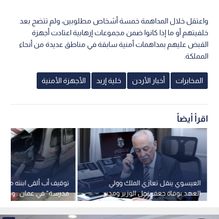
واعتقل خلال المداهمة خمسة أشخاص مطلوبين، ولم تتضح بعد
خلفيتهم أو ما إذا كانوا ضمن مجموعات إرهابية اعتادت أجهزة
القبض عليهم بمداهمات أمنية سابقة في مناطق عديدة من أنحاء
المملكة.
المخابرات
أخبار الأردن
خلية إربد
الأجهزة الأمنية
اقرأ أيضاً
العيسوي ينقل تعازي الملك وولي
توقيف أب ألقى ابنته من "
العهد بوفاة جعفر نجل الوزير ومدير
مدرسة" في عمان.. وتوجي
المخابرات الأسبق نذير رشيد
الإيذاء والعنف الأسري