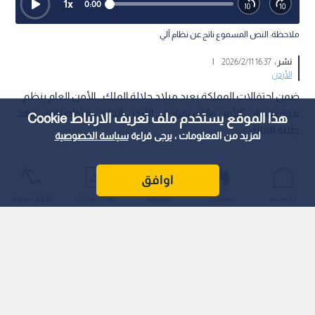
1
x
0:00
ملاحظة: النص المسموع ناتج عن نظام آلي
نشر :
16:37 2026/2/11
|
الأردن
ضمن احتفالات المملكة بعيد ميلاد جلالة الملك… الأمن العام ينظم
ندوة بعنوان "الأمن والاستقرار في الأردن: إنجازات متواصلة في عهد
هذا الموقع يستخدم ملف تعريف الارتباط Cookie
جلالة الملك”
لمزيد من المعلومات ، يرجى قراءة
سياسة الخصوصية
اوافق
الرئيسية
عواجل
المباشر
أحدث الأخبار
الأكثر شيوعًا