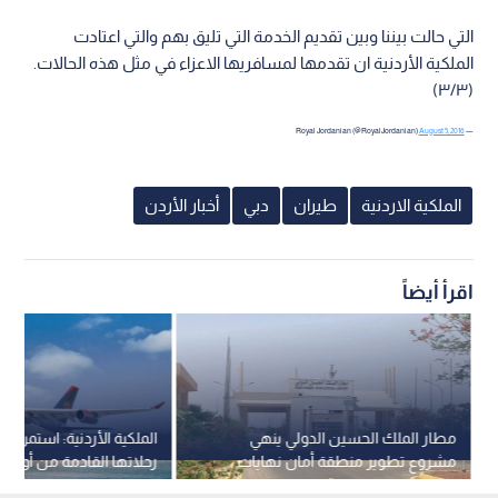
التي حالت بيننا وبين تقديم الخدمة التي تليق بهم والتي اعتادت
الملكية الأردنية ان تقدمها لمسافريها الاعزاء في مثل هذه الحالات.
(٣/٣)
August 5, 2016
— Royal Jordanian (@RoyalJordanian)
الملكية الاردنية
طيران
دبي
أخبار الأردن
اقرأ أيضاً
مطار الملك الحسين الدولي ينهي
الملكية الأردنية: استمرار
مشروع تطوير منطقة أمان نهايات
رحلاتها القادمة من أوروبا 
المدرج
المتحدة الليلة كالمعتاد