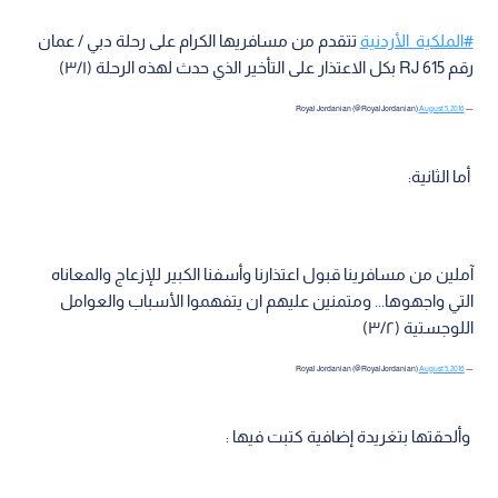
#الملكية_الأردنية
تتقدم من مسافريها الكرام على رحلة دبي / عمان
رقم RJ 615 بكل الاعتذار على التأخير الذي حدث لهذه الرحلة (٣/١)
August 5, 2016
— Royal Jordanian (@RoyalJordanian)
أما الثانية:
آملين من مسافرينا قبول اعتذارنا وأسفنا الكبير للإزعاج والمعاناه
التي واجهوها... ومتمنين عليهم ان يتفهموا الأسباب والعوامل
اللوجستية (٣/٢)
August 5, 2016
— Royal Jordanian (@RoyalJordanian)
وألحقتها بتغريدة إضافية كتبت فيها :