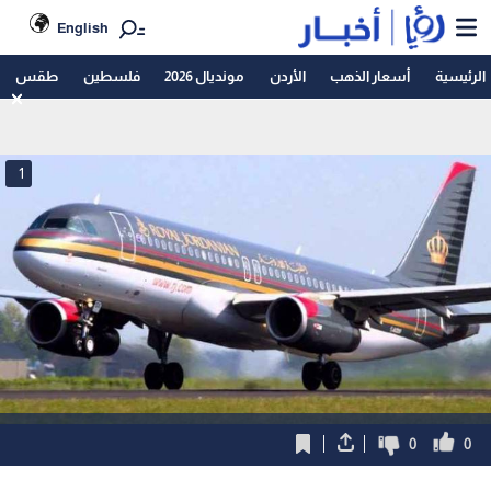
English
الرئيسية
أسعار الذهب
الأردن
مونديال 2026
فلسطين
طقس
1
0
0