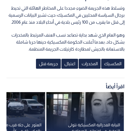
وتسلط هذه الجريمة الضوء مجددا على المخاطر الهائلة التي تحيط
برجال السياسة المحليين في المكسيك؛ حيث تشير البيانات الرسمية
إلى قتل ما يقرب من 100 رئيس بلدية في أنحاء البلاد منذ عام 2006.
وهو العام الذي شهد بداية تصاعد نسب العنف المرتبط بالمخدرات
بشكل حاد، بعدما أعلنت الحكومة المكسيكية حينها حربا شاملة
بالاستعانة بالجيش لمطاردة كارتيلات الجريمة المنظمة.
المكسيك
المخدرات
اغتيال
جريمة قتل
اقرأ أيضاً
النيابة الفدرالية المكسيكية تتولى
العثور على جثة قرب معسك