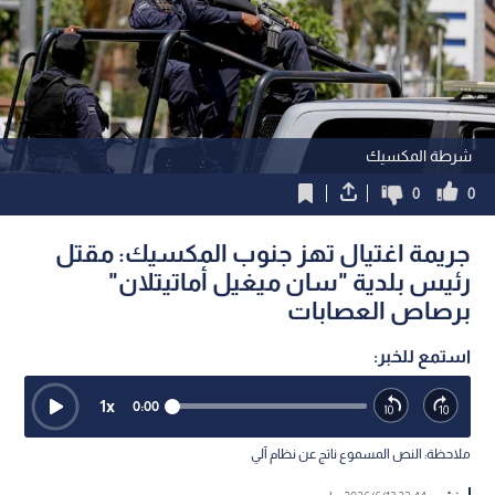
شرطة المكسيك
0
0
جريمة اغتيال تهز جنوب المكسيك: مقتل
رئيس بلدية "سان ميغيل أماتيتلان"
برصاص العصابات
استمع للخبر:
1
x
0:00
ملاحظة: النص المسموع ناتج عن نظام آلي