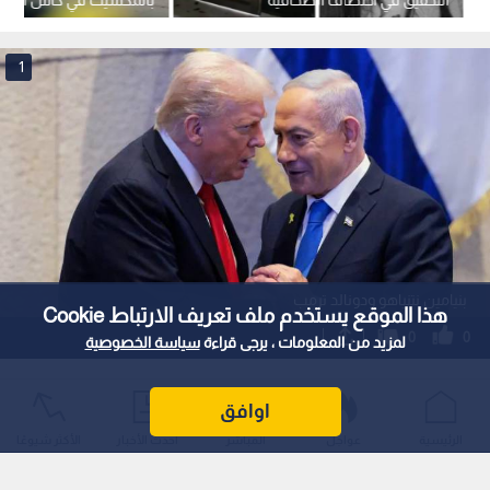
التحقيق في اختطاف الصحافية
روكسانا غوسمان
-فيديو
1
بنيامين نتنياهو ودونالد ترمب
هذا الموقع يستخدم ملف تعريف الارتباط Cookie
0
0
لمزيد من المعلومات ، يرجى قراءة
سياسة الخصوصية
نتنياهو عن إطلاق النار قرب البيت الأبيض:
اوافق
ترمب أعظم صديق لتل أبيب نجا من الأذى
الرئيسية
عواجل
المباشر
أحدث الأخبار
الأكثر شيوعًا
استمع للخبر: