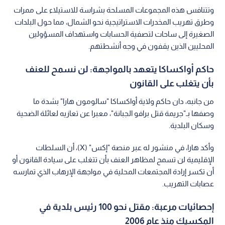
وتتنافس هذه المجموعات المسلحة بشراسة للاستيلاء على ممرات
وطرق تهريب المخدرات الاستراتيجية نحو الشمال، مما حول البلدات
الصغيرة إلى ساحات لتصفية الحسابات واستهداف المسؤولين
المحليين الذين يقفون في وجه أنشطتهم.
حاكم أواكساكا يتعهد بالمواجهة: لن نسمح للعنف
بأن يتغلب على القانون
من جانبه، دان حاكم ولاية أواكساكا "سالومون هارا" بشدة ما
وصفها بـ"جريمة قتل برافو الجبانة"، معبرا عن تعازيه لعائلة الضحية
وسكان البلدية.
وأكد هارا، في منشور له عبر منصة "إكس" (X)، أن السلطات
الإقليمية لن تسمح لمظاهر العنف بأن تتغلب على سيادة القانون أو
أن تكسر إرادة المجتمعات المحلية في مواجهة الإرهاب الذي تمارسه
عصابات التهريب.
إحصائيات مرعبة: مقتل نحو 100 رئيس بلدية في
المكسيك منذ عام 2006