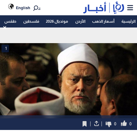
English
الرئيسية
أسعار الذهب
الأردن
مونديال 2026
فلسطين
طقس
1
0
0