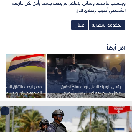
وبحسب ما نقلته وسائل الإعلام، لم يصب جمعة بأذى لكن حارسه
الشخصي أصيب بإطلاق النار.
الحكومة المصرية
اغتيال
اقرأ أيضاً
رئيس الوزراء اليمني يوجه بفتح تحقيق
مصر ترحب باتفاق السلام ب
عاجل في جريمة اغتيال مراسل قناة
المتحدة وإيران وتعتبره تطو
العربية محمد عيضة
الأهمية
1