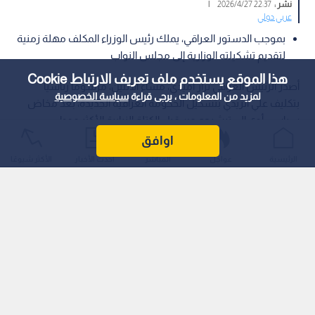
عربي دولي
بموجب الدستور العراقي، يملك رئيس الوزراء المكلف مهلة زمنية
لتقديم تشكيلته الوزارية إلى مجلس النواب
هذا الموقع يستخدم ملف تعريف الارتباط Cookie
أصدر الرئيس العراقي نزار آميدي، مساء الاثنين، مرسوما رئاسيا
لمزيد من المعلومات ، يرجى قراءة
سياسة الخصوصية
بتكليف علي الزيدي بتشكيل الحكومة العراقية الجديدة، بعد مخاض
سياسي أدى إلى ترشيحه من قبل الكتلة النيابية الأكثر عددا.
اوافق
الرئيسية
عواجل
المباشر
أحدث الأخبار
الأكثر شيوعًا