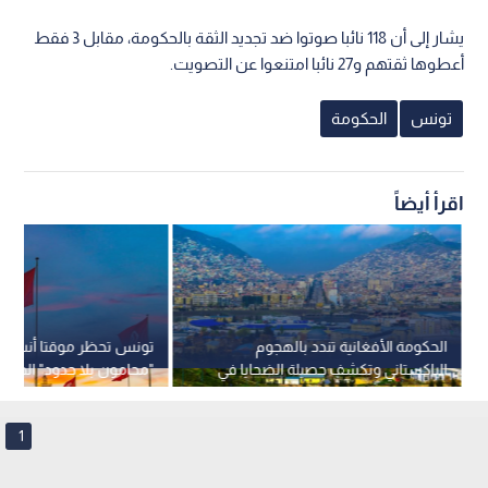
يشار إلى أن 118 نائبا صوتوا ضد تجديد الثقة بالحكومة، مقابل 3 فقط
أعطوها ثقتهم و27 نائبا امتنعوا عن التصويت.
تونس
الحكومة
اقرأ أيضاً
الحكومة الأفغانية تندد بالهجوم
تونس تحظر موقتا أنشط
الباكستاني وتكشف حصيلة الضحايا في
"محامون بلا حدود" الحقوق
باكتيكا وباكتيا وكونار
1