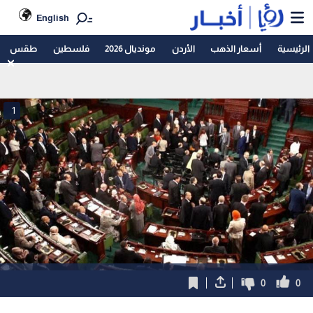
English
الرئيسية
أسعار الذهب
الأردن
مونديال 2026
فلسطين
طقس
1
0
0