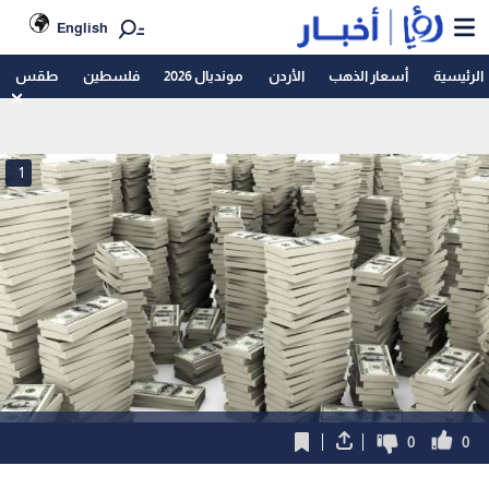
English
الرئيسية
أسعار الذهب
الأردن
مونديال 2026
فلسطين
طقس
1
0
0