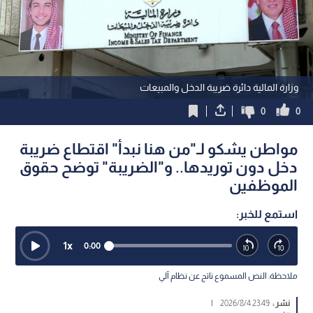
وزارة المالية دائرة ضريبة الدخل والمبيعات
0
0
مواطن يشكو لـ"من هنا نبدأ" اقتطاع ضريبة
دخل دون توريدها.. و"الضريبة" توضح حقوق
الموظفين
استمع للخبر:
1
x
0:00
ملاحظة: النص المسموع ناتج عن نظام آلي
نشر :
23:49 2026/8/4
|