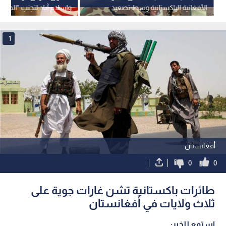
الأفغانية الباكستانية وسط تصعيد
وإسلام آباد لتجنب "الحرب 
عسكري غير مسبوق
وتدعو لحل الخلافات بالحو
1
أفغانستان
0
0
طائرات باكستانية تشن غارات جوية على
ثلاث ولايات في أفغانستان
استمع للخبر: