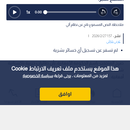
1
x
0:00
ملاحظة: النص المسموع ناتج عن نظام آلي
نشر :
1:57 2026/2/27
|
عربي دولي
لم تسفر عن تسجيل أي خسائر بشرية
صرح المتحدث باسم الحكومة الأفغانية، بأن طائرات حربية باكستانية
هذا الموقع يستخدم ملف تعريف الارتباط Cookie
شنت سلسلة من الغارات الجوية التي استهدفت ثلاث ولايات
لمزيد من المعلومات ، يرجى قراءة
سياسة الخصوصية
أفغانية.
اوافق
الرئيسية
عواجل
المباشر
أحدث الأخبار
الأكثر شيوعًا