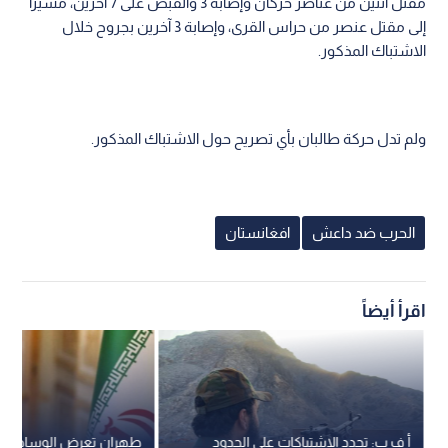
مقتل اثنين من عناصر حركان وإصابة 3 والقبض على 7 آخرين، مشيرا
إلى مقتل عنصر من حراس القرى، وإصابة 3 آخرين بجروح خلال
الاشتباك المذكور.
ولم تدل حركة طالبان بأي تصريح حول الاشتباك المذكور.
الحرب ضد داعش
افغانستان
اقرأ أيضاً
أ ف ب: تجدد الاشتباكات على الحدود
طهران تعرض الوساطة بي