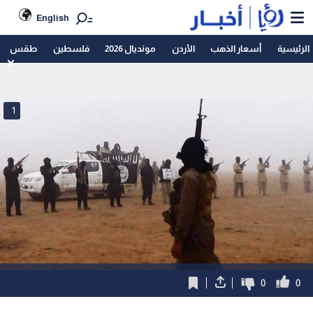
English
الرئيسية
أسعار الذهب
الأردن
مونديال 2026
فلسطين
طقس
1
0
0