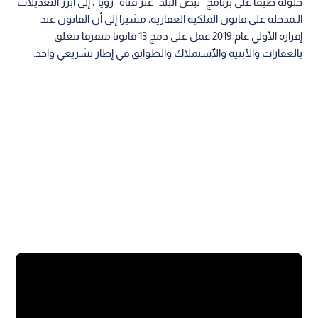
حلوله ضيفا على برنامج "نبض البلد" عبر قناة "رؤيا"، إلى أبرز التعديلات
الـمدخلة على قانون الملكية العقارية، مشيرا إلى أن القانون عند
إقراره الأولي عام 2019 عمل على دمج 13 قانونا متفرقا تتعلق
بالعقارات والأبنية والٱستملاك والطوابق في إطار تشريعي واحد.