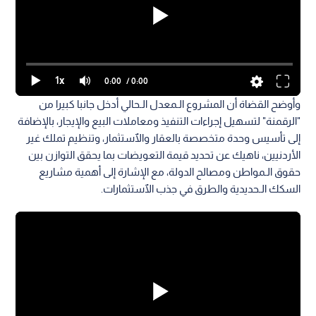
1x
0:00
/ 0:00
وأوضح القضاة أن المشروع الـمعدل الـحالي أدخل جانبا كبيرا من
"الرقمنة" لتسهيل إجراءات التنفيذ ومعاملات البيع والإيجار، بالإضافة
إلى تأسيس وحدة متخصصة بالعقار والٱستثمار، وتنظيم تملك غير
الأردنيين، ناهيك عن تحديد قيمة التعويضات بما يحقق التوازن بين
حقوق الـمواطن ومصالح الدولة، مع الإشارة إلى أهمية مشاريع
السكك الـحديدية والطرق في جذب الٱستثمارات.