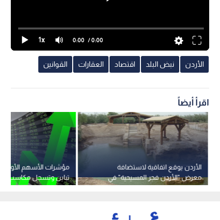
1x
0:00
/ 0:00
الأردن
نبض البلد
اقتصاد
العقارات
القوانين
اقرأ أيضاً
الأردن يوقع اتفاقية لاستضافة
مؤشرات الأسهم الأوروبية
معرض "الأردن فجر المسيحية" في
تباين وتسجل مكاسب شه
واشنطن
للشهر الرابع على التوالي