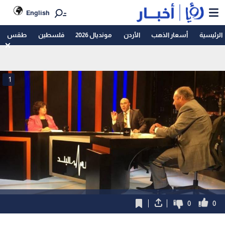
English
الرئيسية
أسعار الذهب
الأردن
مونديال 2026
فلسطين
طقس
1
0
0