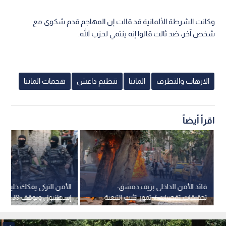
وكانت الشرطة الألمانية قد قالت إن المهاجم قدم شكوى مع
شخص آخر، ضد ثالث قالوا إنه ينتمي لحزب الله.
الارهاب والتطرف
المانيا
تنظيم داعش
هجمات المانيا
اقرأ أيضاً
قائد الأمن الداخلي بريف دمشق:
الأمن التركي يفكك خلية ل
تحقيقات تفجيرات 7 تموز تثبت التبعية
إسطنبول و
لتنظيم داعش
التنظيم