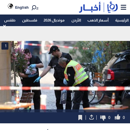
English
الرئيسية
أسعار الذهب
الأردن
مونديال 2026
فلسطين
طقس
1
0
0