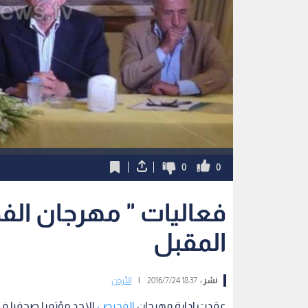
0
0
فعاليات " مهرجان الف
المقبل
نشر :
18:37 2016/7/24
|
الأردن
عقدت إدارة مهرجان
الفحيص
الاحد مؤتمرا صحفيا ف