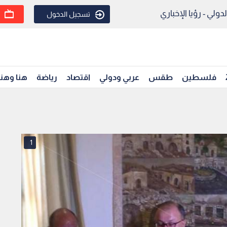
ولي - رؤيا الإخباري
تسجيل الدخول
فلسطين
طقس
عربي ودولي
اقتصاد
رياضة
هنا وهن
1