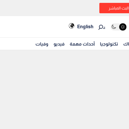
البث المباشر
English
اك
تكنولوجيا
أحداث مهمة
فيديو
وفيات