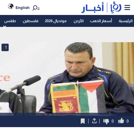
English
الرئيسية
أسعار الذهب
الأردن
مونديال 2026
فلسطين
طقس
1
0
0