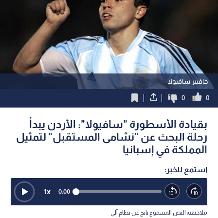
خافيير سافيولا
0
0
بقيادة الأسطورة "سافيولا": الأردن يبدأ
رحلة البحث عن "نشامى المستقبل" لتمثيل
المملكة في إسبانيا
استمع للخبر:
1
x
0:00
ملاحظة: النص المسموع ناتج عن نظام آلي