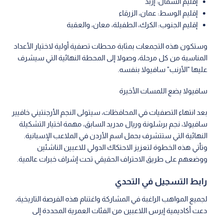
إقليم الشمال: إربد
إقليم الوسط: عمان، الزرقاء
إقليم الجنوب: الكرك، الطفيلة، معان، والعقبة
وستكون هذه التجمعات بمثابة محطات تصفية أولية لاختيار الأعداد
المناسبة من كل مرحلة، وصولا إلى المحطة النهائية التي سيشرف
عليها "الأرنب" سافيولا بنفسه.
سافيولا يضع اللمسات الأخيرة
بعد انتهاء التصفيات في المحافظات، سيتولى النجم الأرجنتيني خافيير
سافيولا، نجم برشلونة وريال مدريد السابق، مهمة اختيار التشكيلة
النهائية التي ستتشرف بحمل اسم الأردن في الملاعب الإسبانية.
وتأتي هذه الخطوة لتعزيز الاحتكاك الدولي للاعبين الناشئين
ووضعهم على طريق الاحتراف الحقيقي تحت إشراف خبرات عالمية.
رابط التسجيل في التحدي
لجميع المواهب الراغبة في المشاركة واغتنام هذه الفرصة التاريخية،
دعت أكاديمية إيرس اللاعبين من الفئات العمرية المحددة إلى