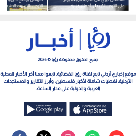
على الأردن الأربعاء: أمطار غزيرة
الأردن بالتسرب الإشعاعي
وسيول وثلوج فوق القمم الجنوبية
قصف المنشآت النووية الإير
فيديو
جميع الحقوق محفوظة رؤيا © 2026
موقع إخباري أردني تابع لقناة رؤيا الفضائية. تابعوا معنا آخر الأخبار المحلية
الأردنية، تغطيات شاملة لأخبار فلسطين، وأبرز التقارير والمستجدات
العربية والدولية على مدار الساعة.