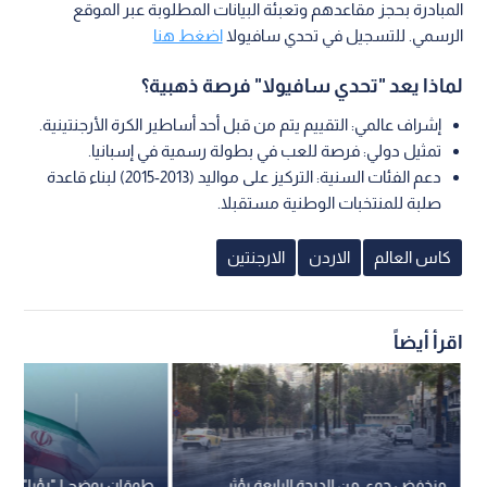
المبادرة بحجز مقاعدهم وتعبئة البيانات المطلوبة عبر الموقع
الرسمي. للتسجيل في تحدي سافيولا
اضغط هنا
لماذا يعد "تحدي سافيولا" فرصة ذهبية؟
إشراف عالمي: التقييم يتم من قبل أحد أساطير الكرة الأرجنتينية.
تمثيل دولي: فرصة للعب في بطولة رسمية في إسبانيا.
دعم الفئات السنية: التركيز على مواليد (2013-2015) لبناء قاعدة
صلبة للمنتخبات الوطنية مستقبلا.
كاس العالم
الاردن
الارجنتين
اقرأ أيضاً
منخفض جوي من الدرجة الرابعة يؤثر
طوقان يوضح لـ"رؤيا" مدى 