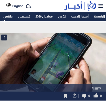
English
الرئيسية
أسعار الذهب
الأردن
مونديال 2026
فلسطين
طقس
1
تعبيرية
0
0