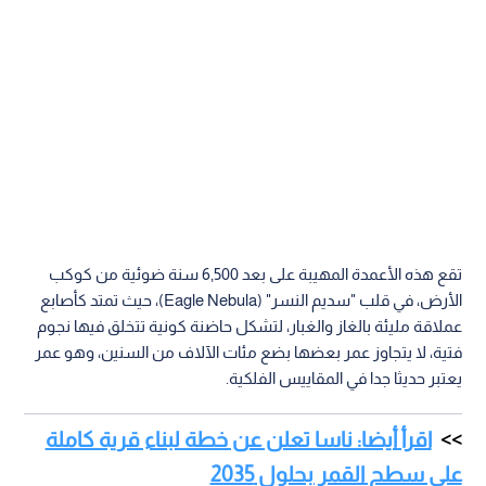
تقع هذه الأعمدة المهيبة على بعد 6,500 سنة ضوئية من كوكب
الأرض، في قلب "سديم النسر" (Eagle Nebula)، حيث تمتد كأصابع
عملاقة مليئة بالغاز والغبار، لتشكل حاضنة كونية تتخلق فيها نجوم
فتية، لا يتجاوز عمر بعضها بضع مئات الآلاف من السنين، وهو عمر
يعتبر حديثا جدا في المقاييس الفلكية.
اقرأ أيضا: ناسا تعلن عن خطة لبناء قرية كاملة
على سطح القمر بحلول 2035