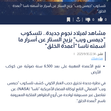
تلسكوب "جيمس ويب" يزيح الستار عن أسرار ما أسمته ناسا "أعمدة
الخلق"
0
0
مشاهد لميلاد نجوم جديدة.. تلسكوب
"جيمس ويب" يزيح الستار عن أسرار ما
أسمته ناسا "أعمدة الخلق"
نشر :
22:34 2025/9/30
|
هنا وهناك
تقع الأعمدة المهيبة على بعد 6,500 سنة ضوئية من كوكب
الأرض
في نظرة جديدة تخترق حجب الغبار الكوني، كشف تلسكوب "جيمس
ويب" الفضائي، التابع لوكالة الفضاء الأمريكية "ناسا" (NASA)، عن
تفاصيل غير مسبوقة لواحدة من أروع الظواهر الفلكية المعروفة
باسم "أعمدة الخلق".