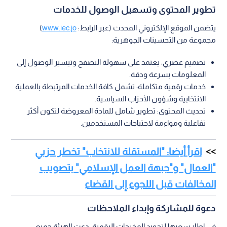
تطوير المحتوى وتسهيل الوصول للخدمات
يتضمن الموقع الإلكتروني المحدث (عبر الرابط:
www.iec.jo
)
مجموعة من التحسينات الجوهرية:
تصميم عصري: يعتمد على سهولة التصفح وتيسير الوصول إلى
المعلومات بسرعة ودقة.
خدمات رقمية متكاملة: تشمل كافة الخدمات المرتبطة بالعملية
الانتخابية وشؤون الأحزاب السياسية.
تحديث المحتوى: تطوير شامل للمادة المعروضة لتكون أكثر
تفاعلية ومواءمة لاحتياجات المستخدمين.
اقرأ أيضا: "المستقلة للانتخاب" تخطر حزبي
"العمال" و"جبهة العمل الإسلامي" بتصويب
المخالفات قبل اللجوء إلى القضاء
دعوة للمشاركة وإبداء الملاحظات
في إطار سعيها لتجويد المخرجات الرقمية، دعت الهيئة جميع