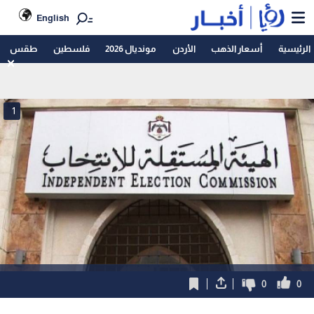
English
الرئيسية
أسعار الذهب
الأردن
مونديال 2026
فلسطين
طقس
1
0
0