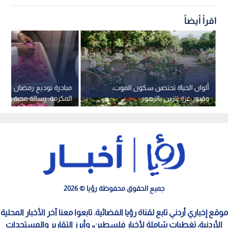
اقرأ أيضاً
ألوان الحياة تحتضن سكون الموت،
مبادرة توديع رمضان بالو
وقبور غزة تتزين بالزهور
المكرمة: رسالة محبة وسلا
جميع الحقوق محفوظة رؤيا © 2026
موقع إخباري أردني تابع لقناة رؤيا الفضائية. تابعوا معنا آخر الأخبار المحلية
الأردنية، تغطيات شاملة لأخبار فلسطين، وأبرز التقارير والمستجدات