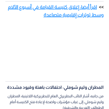
اقرأ أيضا: إغلاق كنيسة القيامة في أسبوع الآلام
وسط توترات إقليمية متصاعدة
المطران وليم شوملي: احتفالات باهتة وقيود مشددة
من جانبه، أشار النائب البطريركي العام للبطريركية اللاتينية، المطران
وليم شوملي، إلى غياب مؤشرات واضحة لإعادة فتح الكنيسة أمام
الطوائف (الغربية والشرقية).