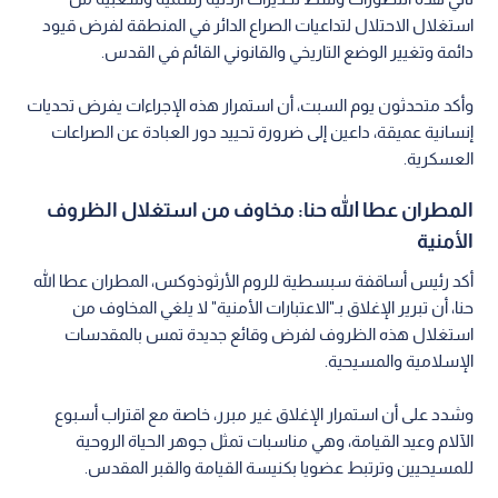
استغلال الاحتلال لتداعيات الصراع الدائر في المنطقة لفرض قيود
دائمة وتغيير الوضع التاريخي والقانوني القائم في القدس.
وأكد متحدثون يوم السبت، أن استمرار هذه الإجراءات يفرض تحديات
إنسانية عميقة، داعين إلى ضرورة تحييد دور العبادة عن الصراعات
العسكرية.
المطران عطا الله حنا: مخاوف من استغلال الظروف
الأمنية
أكد رئيس أساقفة سبسطية للروم الأرثوذوكس، المطران عطا الله
حنا، أن تبرير الإغلاق بـ"الاعتبارات الأمنية" لا يلغي المخاوف من
استغلال هذه الظروف لفرض وقائع جديدة تمس بالمقدسات
الإسلامية والمسيحية.
وشدد على أن استمرار الإغلاق غير مبرر، خاصة مع اقتراب أسبوع
الآلام وعيد القيامة، وهي مناسبات تمثل جوهر الحياة الروحية
للمسيحيين وترتبط عضويا بكنيسة القيامة والقبر المقدس.