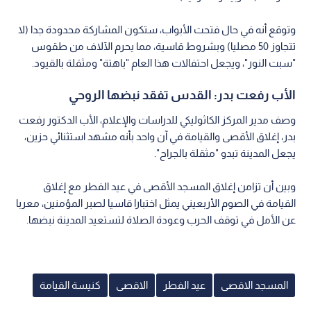
وتوقع أنه في حال فتحت الأبواب، ستكون المشاركة محدودة جدا (لا
تتجاوز 50 مصليا) وبشروط قاسية، مما يحرم الآلاف من طقوس
"سبت النور"، ويجعل احتفالات هذا العام "باهتة" ومثقلة بالقيود.
الأب رفعت بدر: القدس تفقد نبضها الروحي
وصف مدير المركز الكاثوليكي للدراسات والإعلام، الأب الدكتور رفعت
بدر، إغلاق الأقصى والقيامة في آن واحد بأنه مشهد استثنائي حزين،
يجعل المدينة تبدو "مثقلة بالجراح".
وبين أن تزامن إغلاق المسجد الأقصى في عيد الفطر مع إغلاق
القيامة في الصوم الأربعيني يمثل اختبارا قاسيا لصبر المؤمنين، معربا
عن الأمل في توقف الحرب وعودة الصلاة لتستعيد المدينة نبضها.
المسجد الاقصى
عيد الفطر
الاقصى
كنيسة القيامة