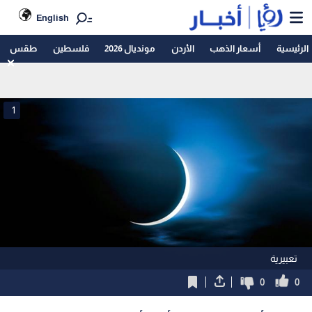
English
الرئيسية
أسعار الذهب
الأردن
مونديال 2026
فلسطين
طقس
1
تعبيرية
0
0