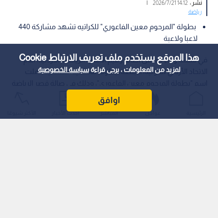
نشر :
14:12 2026/7/21
|
رياضة
بطولة "المرحوم معين الفاعوري" للكراتيه تشهد مشاركة 440
لاعبا ولاعبة
هذا الموقع يستخدم ملف تعريف الارتباط Cookie
في لمسة وفاء تعكس أصالة وقيم الأسرة الرياضية الأردنية، أقام
لمزيد من المعلومات ، يرجى قراءة
سياسة الخصوصية
الاتحاد الأردني للكراتيه، الجمعة، بطولة تنافسية استثنائية حملت
اسم "بطولة المرحوم معين الفاعوري"، وذلك في صالة قصر الرياضة
بمدينة الحسين للشباب في العاصمة عمان.
اوافق
الرئيسية
عواجل
المباشر
أحدث الأخبار
الأكثر شيوعًا