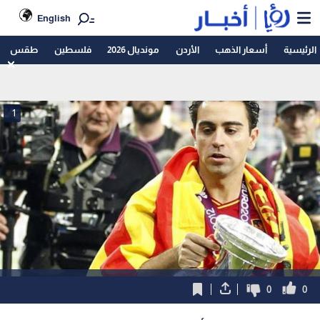
English
الرئيسية
أسعار الذهب
الأردن
مونديال 2026
فلسطين
طقس
1
0
0