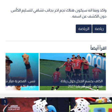
واكد ويفا انه سيكون هناك نجم اخر بجانب تشافي لتسليم الكأس
دون الكشف عن اسمه.
رياضة
الرياضة
اقرأ أيضاً
الكاف يحسم الجدل حول زيادة
تنس : المصرية ميار شريف
منتخبات أمم أفريقيا 2027
لدور الـ16 في بطولة هامبورغ
1