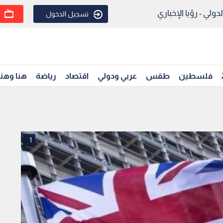
ولي - رؤيا الإخباري
تسجيل الدخول
فلسطين
طقس
عربي ودولي
اقتصاد
رياضة
هنا وهن
1