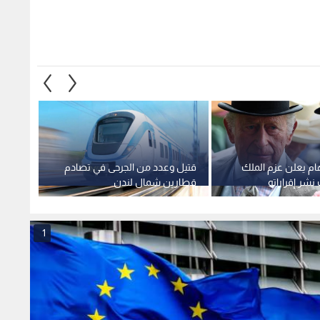
ام يعلن عزم الملك
قتيل وعدد من الجرحى في تصادم
الاتحا
 نشر إقراراته
قطارين شمال لندن
واشنط
يا
ويبحث 
المقبل
1