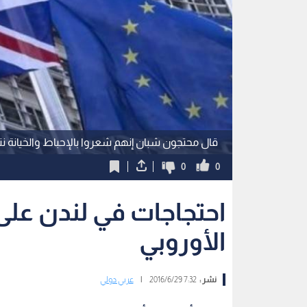
قال محتجون شبان إنهم شعروا بالإحباط والخيانة ن
0
0
احتجاجات في لندن على 
الأوروبي
نشر :
7:32 2016/6/29
|
عربي دولي