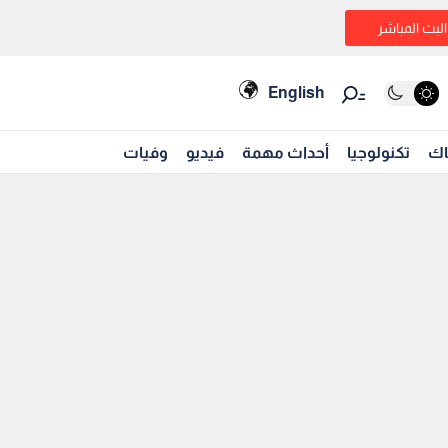
البث المباشر
English
اك
تكنولوجيا
أحداث مهمة
فيديو
وفيات