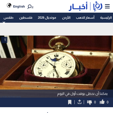
English
الرئيسية
أسعار الذهب
الأردن
مونديال 2026
فلسطين
طقس
1
يمكننا أن نحظى بوقت أول في اليوم
0
0